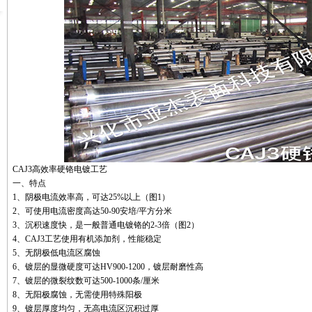
CAJ3高效率
硬铬电镀工艺
一、特点
1
、阴极电流效率高，可达
25%以上
（图
1
）
2
、可使用电流密度高达
50-90
安培
/
平方分米
3
、沉积速度快，是一般普通电镀铬的
2-3
倍（图
2
）
4
、
CAJ3
工艺使用有机添加剂，性能稳定
5
、无阴极低电流区腐蚀
6
、镀层的显微硬度可达
HV900-1200
，镀层耐磨性高
7
、镀层的微裂纹数可达5
00-1000
条
/
厘米
8
、无阳极腐蚀，无需使用特殊阳极
9
、镀层厚度均匀，无高电流区沉积过厚