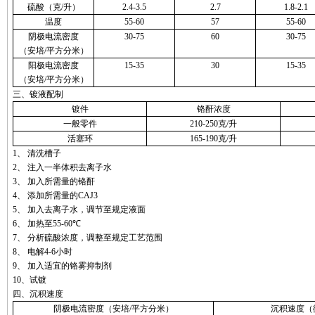
硫酸（克
/
升）
2.4-3.5
2.7
1.8-2.1
温度
55-60
57
55-60
阴极电流密度
30-75
60
30-75
（安培
/
平方分米）
阳极电流密度
15-35
30
15-35
（安培
/
平方分米）
三、镀液配制
镀件
铬酐浓度
一般零件
210-250
克
/
升
活塞环
165-190
克
/
升
1、
清洗槽子
2、
注入一半体积去离子水
3、
加入所需量的铬酐
4、
添加所需量的
CAJ3
5、
加入去离子水，调节至规定液面
6、
加热至
55-6
0
℃
7、
分析硫酸浓度，调整至规定工艺范围
8、
电解
4-6
小时
9、
加入适宜的铬雾抑制剂
10、
试镀
四、沉积速度
阴极电流密度（安培
/
平方分米）
沉积速度（