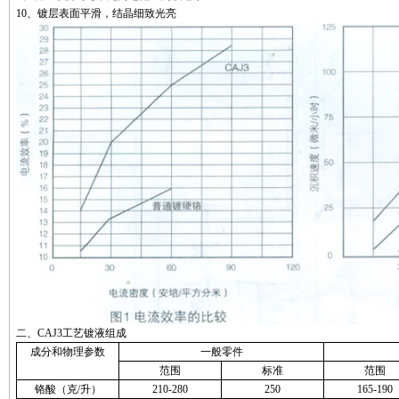
10
、镀层表面平滑，结晶细致光亮
二、
CAJ3
工艺镀液组成
成分和物理参数
一般零件
范围
标准
范围
铬酸（克
/
升）
210-280
250
165-190