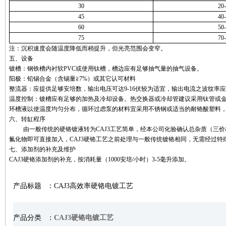
30
20
45
40
60
50
75
70
注：沉积速度会随温度降低而稍提升，但光亮范围会变窄。
五、设备
镀槽：钢铁槽内衬软
PVC
或使用钛槽，槽边应有足够抽气量的抽气设备。
阳极：铅锡合金（含锡量≧
7%
）或其它认可材料
整流器：应提供足够安培数，输出电压可达
9-16
伏较为适宜，输出电流之波纹率应
温度控制：镀槽应有足够的加热及冷却设备。热交换器或冷却管建议采用钛管或
环槽液以使温度均匀分布，循环过虑泵的材料宜采用不锈钢或适当的耐铬酸塑料
六、转缸程序
由一般传统的硬铬镀液转为
CAJ3
工艺简单，经本公司化验确认总杂质（三价
氟化物即可直接加入，
CAJ3
硬铬工艺之前处理与一般传统镀铬相同，无需经过特
七、添加剂的补充及维护
CAJ3
硬铬添加剂的补充，按消耗量（
1000
安培
/
小时）
3-5
毫升添加。
产品标题
：
CAJ3高效率硬铬电镀工艺
产品分类
：
CAJ3硬铬电镀工艺